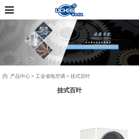
挂式百叶
产品中心
>
工业省电空调
>
挂式百叶
挂式百叶